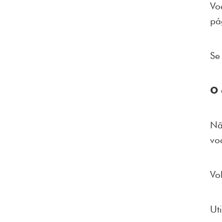
Vo
pá
Se
O 
Nã
vo
Vo
Ut