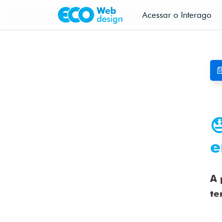
Acessar o Interago


e
A 
te